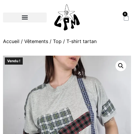
0
Accueil
/
Vêtements
/
Top
/ T-shirt tartan
Vendu !