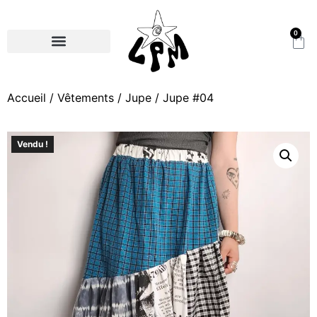
0
Accueil
/
Vêtements
/
Jupe
/ Jupe #04
Vendu !