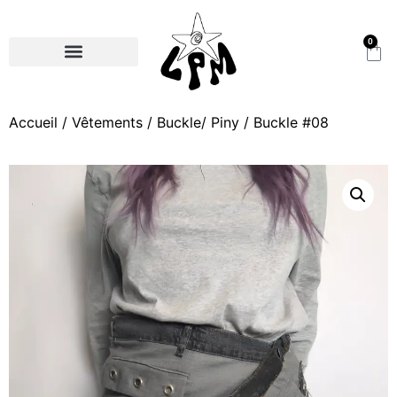
0
Accueil
/
Vêtements
/
Buckle/ Piny
/ Buckle #08