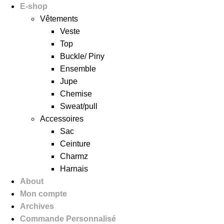
Aller
E-shop
au
Vêtements
contenu
Veste
Top
Buckle/ Piny
Ensemble
Jupe
Chemise
Sweat/pull
Accessoires
Sac
Ceinture
Charmz
Harnais
About
Mon compte
Archives
Commande Personnalisé