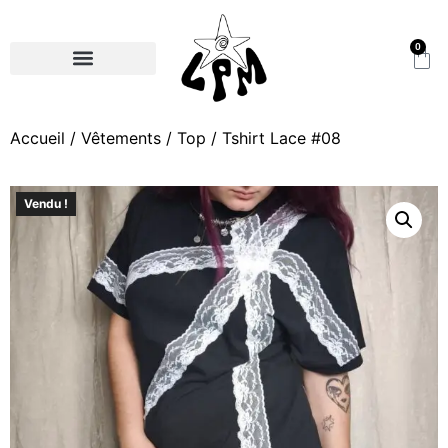
0
Accueil
/
Vêtements
/
Top
/ Tshirt Lace #08
Vendu !