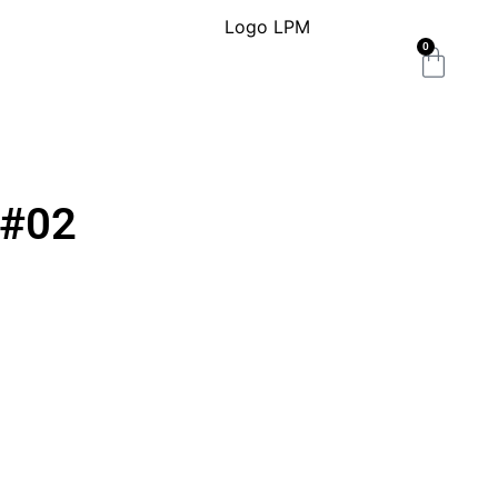
0
 #02