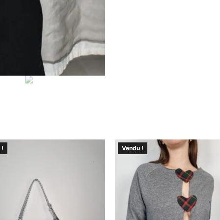
 !
Vendu !