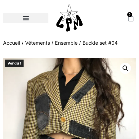
0
Accueil
/
Vêtements
/
Ensemble
/ Buckle set #04
Vendu !