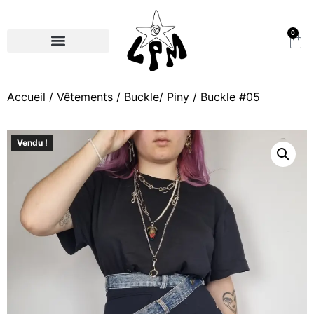
0
Accueil
/
Vêtements
/
Buckle/ Piny
/ Buckle #05
Vendu !