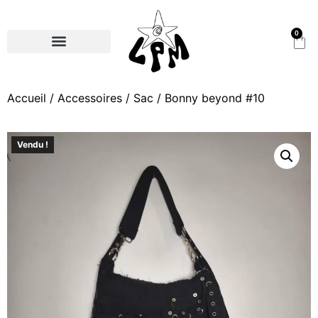
0
Accueil
/
Accessoires
/
Sac
/ Bonny beyond #10
Vendu !