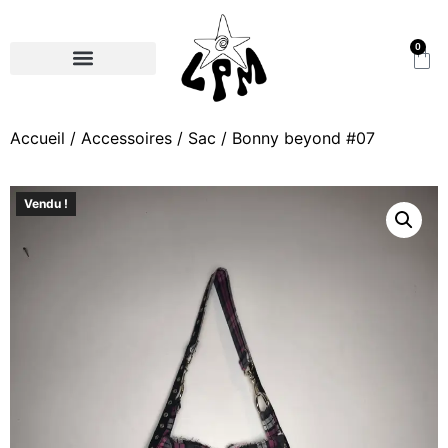
0
Accueil
/
Accessoires
/
Sac
/ Bonny beyond #07
Vendu !