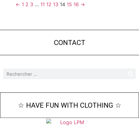
←
1
2
3
…
11
12
13
14
15
16
→
CONTACT
☆ HAVE FUN WITH CLOTHING ☆