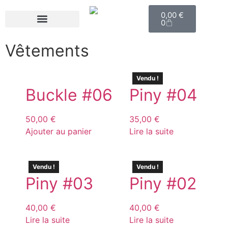
0,00
€
0
Commande Personnalisé
Vêtements
Vendu !
Buckle #06
Piny #04
50,00
€
35,00
€
Ajouter au panier
Lire la suite
Vendu !
Vendu !
Piny #03
Piny #02
40,00
€
40,00
€
Lire la suite
Lire la suite